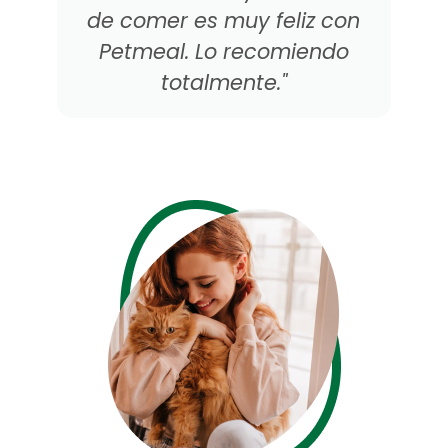
on
felicidad para nuestra
o
pequeña consentida.
¡Gracias Petmeal por
traerle tranquilidad a este
hogar!"